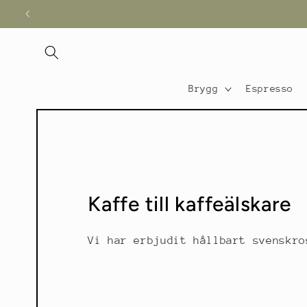
vidare
till
innehåll
Brygg
Espresso
Kaffe till kaffeälskare
Vi har erbjudit hållbart svenskro