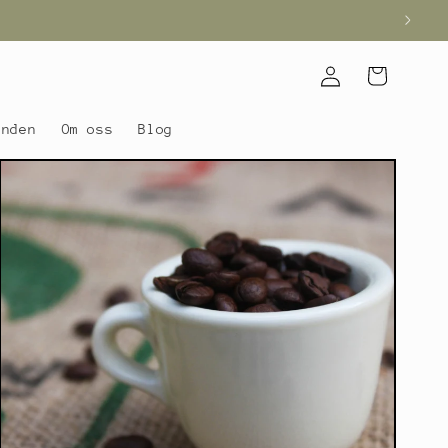
Logga
Varukorg
in
anden
Om oss
Blog