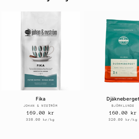
Fika
Djäkneberge
JOHAN & NYSTRÖM
Säljare:
BJÖRKLUNDS
Sälja
Ordinarie
169.00 kr
Ordinarie
160.00 kr
Enhetspris
Enhetspris
pris
pris
338.00 kr/kg
320.00 kr/kg