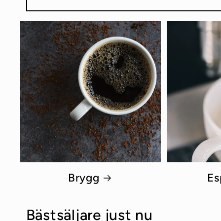
Brygg
Es
Bästsäljare just nu