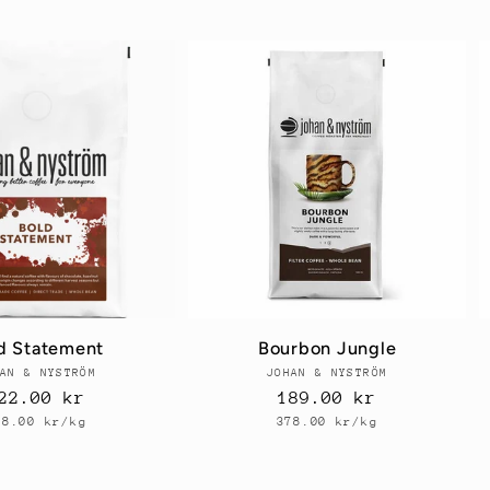
d Statement
Bourbon Jungle
AN & NYSTRÖM
Säljare:
JOHAN & NYSTRÖM
Säljare:
rdinarie
22.00 kr
Ordinarie
189.00 kr
nhetspris
Enhetspris
ris
pris
88.00 kr/kg
378.00 kr/kg